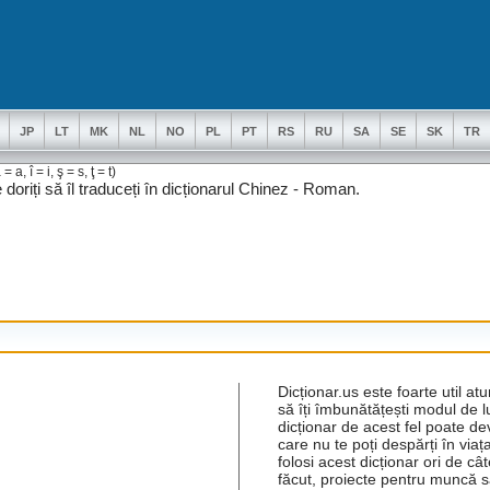
JP
LT
MK
NL
NO
PL
PT
RS
RU
SA
SE
SK
TR
= a, î = i, ş = s, ţ = t)
e doriți să îl traduceți în dicționarul Chinez - Roman.
Dicționar.us este foarte util at
să îți îmbunătățești modul de l
dicționar de acest fel poate de
care nu te poți despărți în viața
folosi acest dicționar ori de câ
făcut, proiecte pentru muncă s