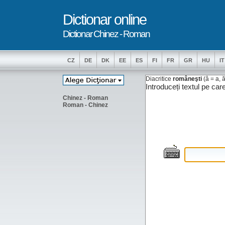
Dictionar online
Dictionar Chinez - Roman
CZ
DE
DK
EE
ES
FI
FR
GR
HU
IT
Diacritice
româneşti
(â = a, ă 
Introduceți textul pe car
Chinez - Roman
Roman - Chinez