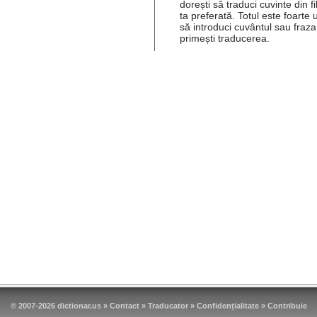
dorești să traduci cuvinte din f
ta preferată. Totul este foarte 
să introduci cuvântul sau fraza
primești traducerea.
© 2007-2026 dictionar.us »
Contact
»
Traducator
»
Confidențialitate
»
Contribuie