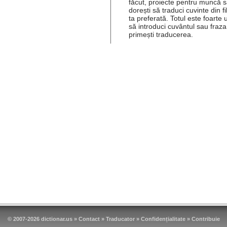
făcut, proiecte pentru muncă s
dorești să traduci cuvinte din f
ta preferată. Totul este foarte 
să introduci cuvântul sau fraza
primești traducerea.
© 2007-2026 dictionar.us »
Contact
»
Traducator
»
Confidențialitate
»
Contribuie