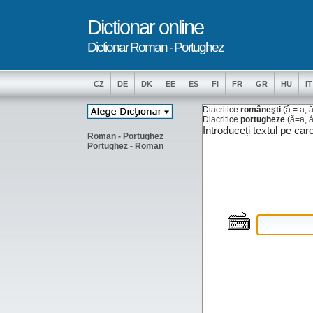
Dictionar online
Dictionar Roman - Portughez
CZ
DE
DK
EE
ES
FI
FR
GR
HU
IT
Diacritice
româneşti
(â = a, ă 
Diacritice
portugheze
(ã=a, á
Introduceți textul pe car
Roman - Portughez
Portughez - Roman